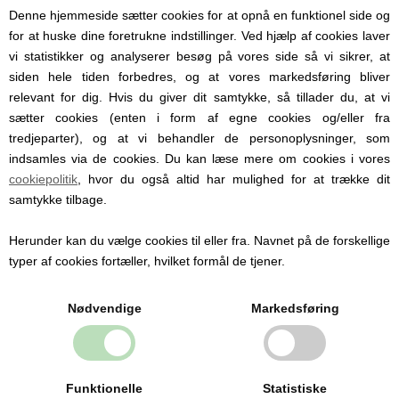
fitness for a particular purpose and all other warranties,
Denne hjemmeside sætter cookies for at opnå en funktionel side og
for at huske dine foretrukne indstillinger. Ved hjælp af cookies laver
expressed or implied, are excluded and do not apply to sales
vi statistikker og analyserer besøg på vores side så vi sikrer, at
of Blade-Tech product for a particular use. Liability for
siden hele tiden forbedres, og at vores markedsføring bliver
incidental or consequential damages resulting from the use
relevant for dig. Hvis du giver dit samtykke, så tillader du, at vi
of Blade-Tech products is expressly disclaimed and
sætter cookies (enten i form af egne cookies og/eller fra
tredjeparter), og at vi behandler de personoplysninger, som
excluded.
indsamles via de cookies. Du kan læse mere om cookies i vores
cookiepolitik
, hvor du også altid har mulighed for at trække dit
samtykke tilbage.
0 anmeldelser
Herunder kan du vælge cookies til eller fra. Navnet på de forskellige
Produktet er endnu ikke anmeldt.
Skriv en anmeldelse.
typer af cookies fortæller, hvilket formål de tjener.
Nødvendige
Markedsføring
MÅSKE ER DU OGSÅ
INTERESSERET I FØLGENDE
PRODUKTER
Funktionelle
Statistiske