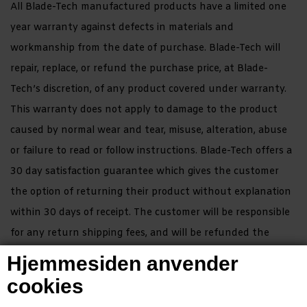
All Blade-Tech manufactured products have a limited one
year warranty against defects in materials and
workmanship from the date of purchase. Blade-Tech will
repair, replace, or refund the purchase price, at Blade-
Tech’s discretion, of any product covered under warranty.
This warranty does not apply to damage to the product
caused by normal wear and tear, misuse, alteration, abuse
or failure to read or follow instructions. Blade-Tech offers a
30 day satisfaction guarantee which gives the customer
the option of returning their product without explanation
within 30 days of receipt. The customer will be responsible
for any return shipping fees, and will be refunded the
purchase price of the items, excluding shipping charges.
Hjemmesiden anvender
Blade-Tech makes no other warranties unless prohibited by
cookies
applicable state law. The warranties of merchantability and