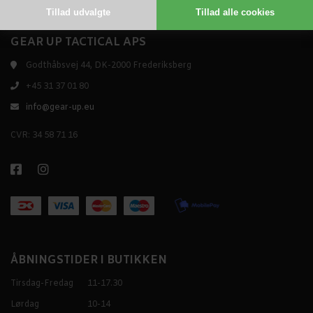
GEAR UP TACTICAL APS
Godthåbsvej 44, DK-2000 Frederiksberg
+45 31 37 01 80
info@gear-up.eu
CVR: 34 58 71 16
ÅBNINGSTIDER I BUTIKKEN
Tirsdag-Fredag
11-17.30
Lørdag
10-14