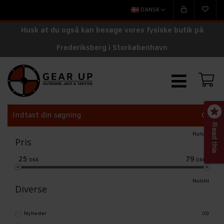
DANSK
Husk at du også kan besøge vores fysiske butik på
Frederiksberg i Storkøbenhavn
Nulstil
Pris
25
79
DKK
DKK
Nulstil
Diverse
Nyheder
(0)