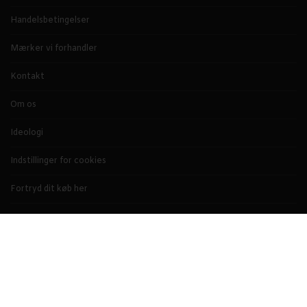
Handelsbetingelser
Mærker vi forhandler
Kontakt
Om os
Ideologi
Indstillinger for cookies
Fortryd dit køb her
TILMELD NYHEDSBREV