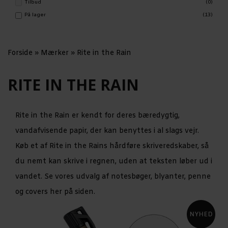
Tilbud
(0)
På lager
(13)
Forside
»
Mærker
»
Rite in the Rain
RITE IN THE RAIN
Rite in the Rain er kendt for deres bæredygtig,
vandafvisende papir, der kan benyttes i al slags vejr.
Køb et af Rite in the Rains hårdføre skriveredskaber, så
du nemt kan skrive i regnen, uden at teksten løber ud i
vandet. Se vores udvalg af notesbøger, blyanter, penne
og covers her på siden.