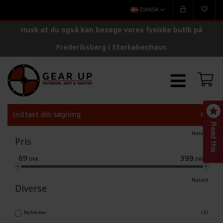
DANSK
Husk at du også kan besøge vores fysiske butik på
Frederiksberg i Storkøbenhavn
Nulstil
Pris
69
399
DKK
DKK
Nulstil
Diverse
Nyheder
(1)