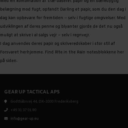
Med en kombination af træ-baseret papir og en bæredygtig
belægning mod fugt, opfandt Darling et papir, som du den dag i
dag kan opbevare for fremtiden – selv i fugtige omgivelser. Med
udviklingen af deres penne og blyanter gjorde de det nu også
muligt at skrive i al salgs vejr – selv i regnvejr.
I dag anvendes deres papir og skriveredskaber i stor stil af
Forsvaret herhjemme. Find Rite in the Rain notesblokkene her
på siden.
GEAR UP TACTICAL APS
Godthåbsvej 44, DK-2000 Frederiksberg
+45 31 37 01 80
info@gear-up.eu