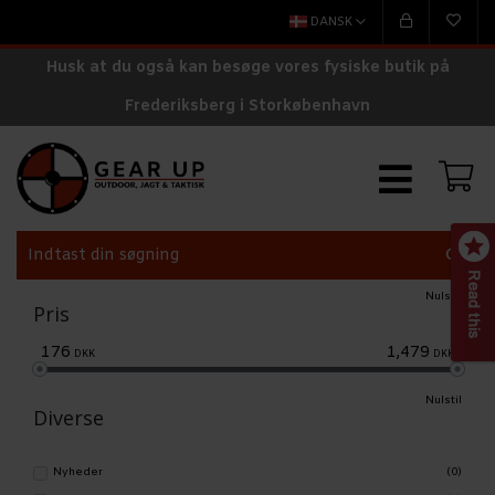
DANSK
Husk at du også kan besøge vores fysiske butik på
Frederiksberg i Storkøbenhavn
Nulstil
Pris
176
1,479
DKK
DKK
Nulstil
Diverse
Nyheder
(0)