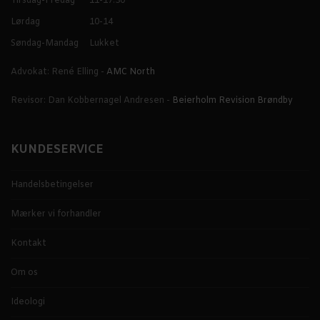
Tirsdag-Fredag
11-17.30
Lørdag
10-14
Søndag-Mandag
Lukket
Advokat: René Elling -
AMC North
Revisor: Dan Kobbernagel Andresen -
Beierholm Revision Brøndby
KUNDESERVICE
Handelsbetingelser
Mærker vi forhandler
Kontakt
Om os
Ideologi