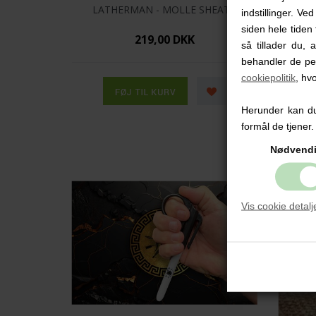
LATHERMAN - MOLLE SHEATH
BLA
indstillinger. Ve
siden hele tiden 
219,00 DKK
så tillader du, 
behandler de pe
cookiepolitik
, hv
Herunder kan du 
formål de tjener.
Nødvend
Vis cookie detalj