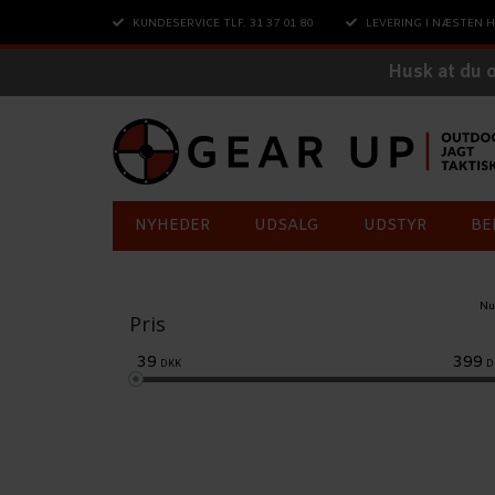
KUNDESERVICE TLF. 31 37 01 80
LEVERING I NÆSTEN H
Husk at du 
NYHEDER
UDSALG
UDSTYR
BE
Nu
Pris
39
399
DKK
D