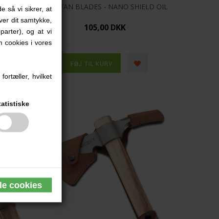
SPARTAN BLADES - NANO SHIELD OIL
e så vi sikrer, at
iver dit samtykke,
105,00 DKK
parter), og at vi
 cookies i vores
ortæller, hvilket
tatistiske