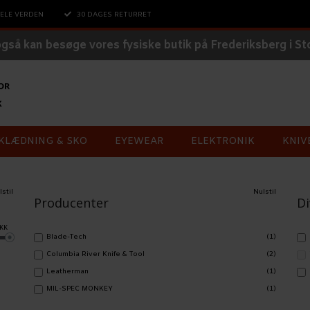
ELE VERDEN
30 DAGES RETURRET
også kan besøge vores fysiske butik på Frederiksberg i S
KLÆDNING & SKO
EYEWEAR
ELEKTRONIK
KNIV
lstil
Nulstil
Producenter
Di
KK
Blade-Tech
(1)
Columbia River Knife & Tool
(2)
Leatherman
(1)
MIL-SPEC MONKEY
(1)
Spartan Blades
(3)