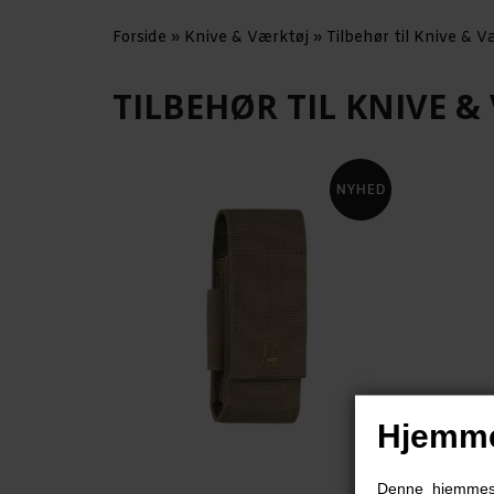
Forside
»
Knive & Værktøj
»
Tilbehør til Knive & V
TILBEHØR TIL KNIVE &
Hjemme
Denne hjemmesid