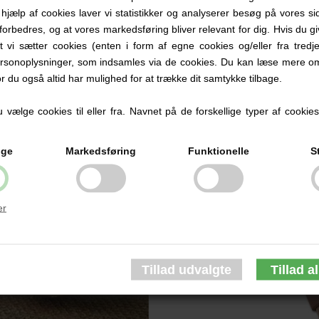
DE-TECH - IWB LOOP - PAIR
MSM - EMT SHEARS
d hjælp af cookies laver vi statistikker og analyserer besøg på vores sid
W/HARDWARE
forbedres, og at vores markedsføring bliver relevant for dig. Hvis du g
118,00 DKK
79,00 DKK
at vi sætter cookies (enten i form af egne cookies og/eller fra tredje
rsonoplysninger, som indsamles via de cookies. Du kan læse mere om
or du også altid har mulighed for at trække dit samtykke tilbage.
vælge cookies til eller fra. Navnet på de forskellige typer af cookies f
ige
Markedsføring
Funktionelle
S
er