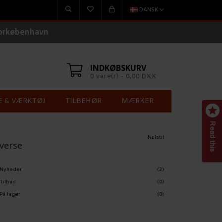
DANSK
torkøbenhavn
INDKØBSKURV
0 vare(r) - 0,00 DKK
E & VÆRKTØJ
TILBEHØR
MÆRKER
Nulstil
verse
Nyheder
(2)
Tilbud
(0)
På lager
(8)