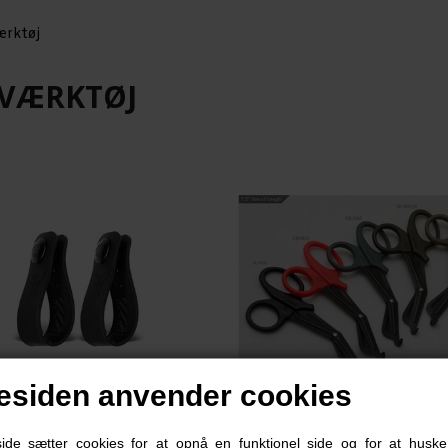
ærktøj
 VÆRKTØJ
siden anvender cookies
e sætter cookies for at opnå en funktionel side og for at huske