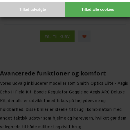
SMITH OPTICS ELITE - AEGIS ARC DELUXE KIT
819,00 DKK
Avancerede funktioner og komfort
Vores udvalg inkluderer modeller som Smith Optics Elite - Aegis
Echo II Field Kit, Boogie Regulator Goggle og Aegis ARC Deluxe
Kit, der alle er udviklet med fokus på høj ydeevne og
holdbarhed. Disse briller er ideelle til brug i kombination med
andet taktisk udstyr som hjelme og høreværn, hvilket gør dem
velegnede til både militært og civilt brug.