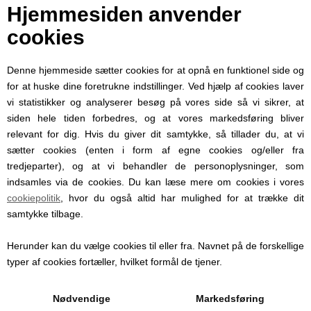
Hjemmesiden anvender
cookies
1501M4DMP
Varenummer:
Denne hjemmeside sætter cookies for at opnå en funktionel side og
1-4 dage
Leveringstid:
for at huske dine foretrukne indstillinger. Ved hjælp af cookies laver
vi statistikker og analyserer besøg på vores side så vi sikrer, at
Beskrivelse
siden hele tiden forbedres, og at vores markedsføring bliver
relevant for dig. Hvis du giver dit samtykke, så tillader du, at vi
Double M4 Magazine Pouch Specifics:
sætter cookies (enten i form af egne cookies og/eller fra
Grommet in bottom of pouch
tredjeparter), og at vi behandler de personoplysninger, som
indsamles via de cookies. Du kan læse mere om cookies i vores
Flap fully covers PMAG™ with Ranger Plates (or any other
cookiepolitik
, hvor du også altid har mulighed for at trække dit
M4 platform mags)
samtykke tilbage.
Flap can be tucked with 2 mags in pouch to expose one of
them for a speed reload. Elastic retains mag under
Herunder kan du vælge cookies til eller fra. Navnet på de forskellige
typer af cookies fortæller, hvilket formål de tjener.
strenuous activity.
Made From 1000D Cordura
Nødvendige
Markedsføring