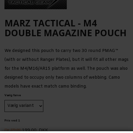
MARZ TACTICAL - M4
DOUBLE MAGAZINE POUCH
We designed this pouch to carry two 30 round PMAG™
(with or without Ranger Plates), but it will fit all other mags
for the M4/M16/AR15 platform as well. The pouch was also
designed to occupy only two columns of webbing. Camo
models have exact match camo binding.
Vælg farve
Pris ved 1
199,00
DKK
(Før
279,00
)