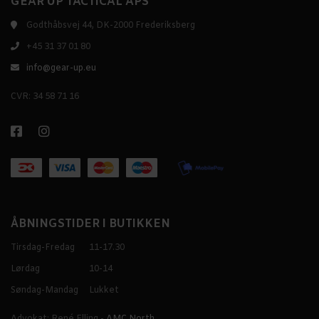
GEAR UP TACTICAL APS
Godthåbsvej 44, DK-2000 Frederiksberg
+45 31 37 01 80
info@gear-up.eu
CVR: 34 58 71 16
ÅBNINGSTIDER I BUTIKKEN
Tirsdag-Fredag
11-17.30
Lørdag
10-14
Søndag-Mandag
Lukket
Advokat: René Elling -
AMC North