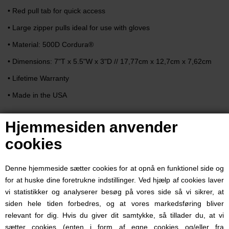
• Red pull tab for quick access
• Large zipper pulls ideal for use with gloves
• Material: 500D Cordura®
• Dimensions: 7"T x 5.5"W x 3"D // 17,77cm x 12,7cm x 7,62cm
• Lifetime Warranty
• Made in the USA
Hjemmesiden anvender
Product Code: BSZMP-A1
cookies
Vælg farve
Denne hjemmeside sætter cookies for at opnå en funktionel side og
for at huske dine foretrukne indstillinger. Ved hjælp af cookies laver
Pris ved 1 Stk
vi statistikker og analyserer besøg på vores side så vi sikrer, at
siden hele tiden forbedres, og at vores markedsføring bliver
259,00
DKK
relevant for dig. Hvis du giver dit samtykke, så tillader du, at vi
UDSOLGT
sætter cookies (enten i form af egne cookies og/eller fra