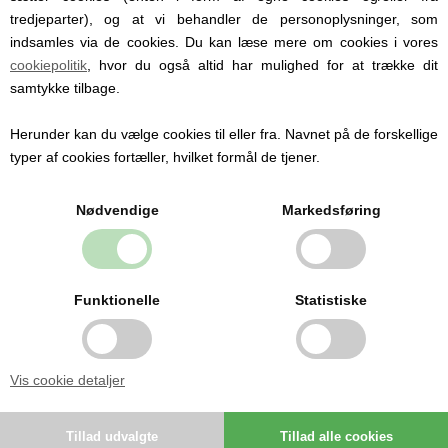
tredjeparter), og at vi behandler de personoplysninger, som
indsamles via de cookies. Du kan læse mere om cookies i vores
BSZMP-A1
Varenummer:
cookiepolitik
, hvor du også altid har mulighed for at trække dit
8 - 10 uger
Leveringstid:
samtykke tilbage.
Beskrivelse
Herunder kan du vælge cookies til eller fra. Navnet på de forskellige
typer af cookies fortæller, hvilket formål de tjener.
BLOCS: Battle Load Carry System
Designed in conjunction with the Army’s most elite units, BLOCS
Nødvendige
Markedsføring
was constructed with durability, high mobility and versatility in
mind. BLOCS is a universal system that can be figured out to suit
any special operations mission. From direct action to vehicle
Funktionelle
Statistiske
patrols, even rural/long range operations. BLOCS can be modified
to suit the individual soldier’s preference or specific situation by
Vis cookie detaljer
simply adding or removing pouches. Our tactical pouch line
utilizes 500 Denier® Cordura. All of our pouches are constructed
from this material because we have found it to be approximately