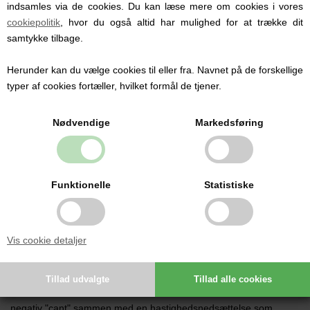
indsamles via de cookies. Du kan læse mere om cookies i vores
montagemuligheder.
cookiepolitik
, hvor du også altid har mulighed for at trække dit
samtykke tilbage.
Vores Mag Pouches er lavet i U.S.A. med høj styrke,
Herunder kan du vælge cookies til eller fra. Navnet på de forskellige
typer af cookies fortæller, hvilket formål de tjener.
varmebestandig polymer. Det betyder, at hver
eneste magasintræk er pålideligt og vil forblive sådan gennem
Nødvendige
Markedsføring
tusindvis af magasinskift. Vores signatur Mag Pouch er en god
mulighed for en lang række scenarier fra banedage til
vagthavende officerer. Tek-Lok montage leveres som standard
Funktionelle
Statistiske
til nemme til- og framonteringer.
Vis cookie detaljer
For de konkurrencedygtige skytter og en række professionelle
skabte vi Signature Mag Pouch Pro. Vi har designet Signature
Mag Pouch Pro der er rigeligt justerbare med 60 graders
negativ "cant" sammen med en hastighedsnedsættelse som