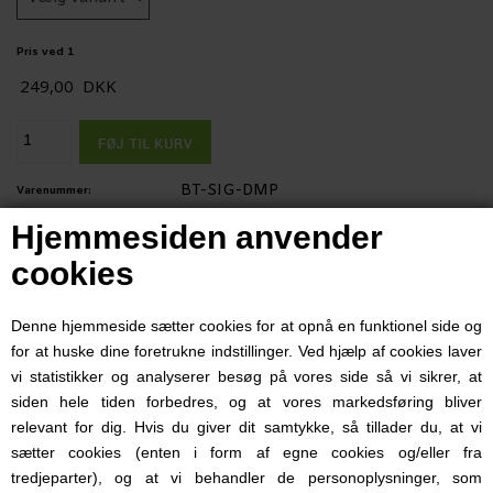
Pris ved 1
249,00
DKK
BT-SIG-DMP
Varenummer:
1-4 dage
Leveringstid:
Hjemmesiden anvender
cookies
Beskrivelse
BÆR FLERE MAGASINER UDEN AT OFRE TOP KVALITET
Denne hjemmeside sætter cookies for at opnå en funktionel side og
Vi har designet vores mag-pouches til alle scenarier, uanset om
for at huske dine foretrukne indstillinger. Ved hjælp af cookies laver
vi statistikker og analyserer besøg på vores side så vi sikrer, at
det er til din daglige transport/"carry", konkurrenceskydning
siden hele tiden forbedres, og at vores markedsføring bliver
og den professionelle på skydebanen eller jobbet. Det at bære
relevant for dig. Hvis du giver dit samtykke, så tillader du, at vi
sætter cookies (enten i form af egne cookies og/eller fra
et reservemagasin bør ikke betyde at du ofrer komfort eller
tredjeparter), og at vi behandler de personoplysninger, som
bevægelsesfrihed, hvilket er grunden til at vi tilbyder flere bære og