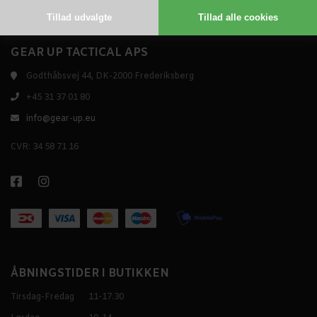
GEAR UP TACTICAL APS
Godthåbsvej 44, DK-2000 Frederiksberg
+45 31 37 01 80
info@gear-up.eu
CVR: 34 58 71 16
ÅBNINGSTIDER I BUTIKKEN
Tirsdag-Fredag
11-17.30