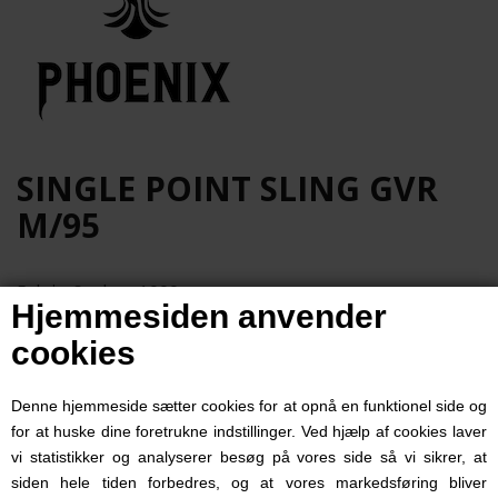
SINGLE POINT SLING GVR
M/95
Fabric: Cordura 1000
Hjemmesiden anvender
Bungy Strap: MIL-Spec.
cookies
Buckles: ITW & National Molding buckles.
Er lavet i så stærke materialer og syninger, at man kan
Denne hjemmeside sætter cookies for at opnå en funktionel side og
nødflyttes i remmen.
for at huske dine foretrukne indstillinger. Ved hjælp af cookies laver
NB! Billeder er lidt gamle, ring eller skriv til os, hvis du vil
vi statistikker og analyserer besøg på vores side så vi sikrer, at
have en mundtlig update af produktets udseendet.
siden hele tiden forbedres, og at vores markedsføring bliver