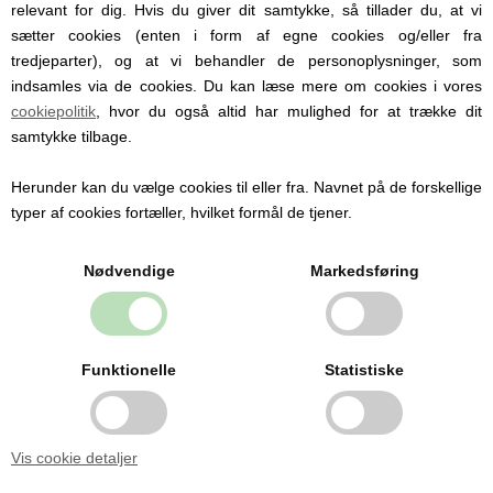
relevant for dig. Hvis du giver dit samtykke, så tillader du, at vi
Vælg farve
sætter cookies (enten i form af egne cookies og/eller fra
tredjeparter), og at vi behandler de personoplysninger, som
indsamles via de cookies. Du kan læse mere om cookies i vores
cookiepolitik
, hvor du også altid har mulighed for at trække dit
Pris ved 1
samtykke tilbage.
599,00
DKK
Herunder kan du vælge cookies til eller fra. Navnet på de forskellige
UDSOLGT
typer af cookies fortæller, hvilket formål de tjener.
210101PSPS
Varenummer:
Nødvendige
Markedsføring
2 - 6 uger
Leveringstid:
Beskrivelse
Funktionelle
Statistiske
0 anmeldelser
Produktet er endnu ikke anmeldt.
Skriv en anmeldelse.
Vis cookie detaljer