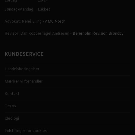
Lørdag
10-14
Søndag-Mandag
Lukket
Advokat: René Elling -
AMC North
Revisor: Dan Kobbernagel Andresen -
Beierholm Revision Brøndby
KUNDESERVICE
Handelsbetingelser
Mærker vi forhandler
Kontakt
Om os
Ideologi
Indstillinger for cookies