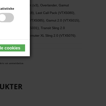
ks Pack, Ready Pack (v3), Overlander, Gamut
tatistiske
heckpoint (VTX5018), Last Call Pack (VTX5080),
, The Tourist Sling (VTX5085), Gamut 2.0 (VTX5015),
ssentials Bag (VTX5031), Transit Sling 2.0
2.0 (VTX5011), Commuter XL Sling 2.0 (VTX5076).
kriv en anmeldelse.
DUKTER