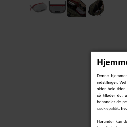
Hjemme
Denne hjemmesid
indstillinger. Ve
siden hele tiden 
så tillader du, 
behandler de pe
cookiepolitik
, hv
Herunder kan du 