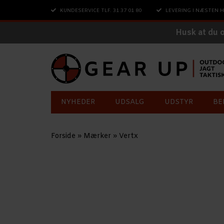
KUNDESERVICE TLF. 31 37 01 80
LEVERING I NÆSTEN H
Husk at du 
NYHEDER
UDSALG
UDSTYR
BE
Forside
»
Mærker
»
Vertx