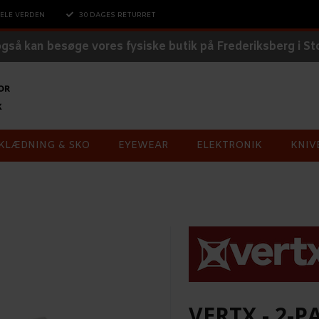
ELE VERDEN
30 DAGES RETURRET
også kan besøge vores fysiske butik på Frederiksberg i S
KLÆDNING & SKO
EYEWEAR
ELEKTRONIK
KNIV
VERTX - 2-