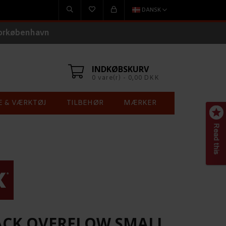
DANSK
torkøbenhavn
INDKØBSKURV
0 vare(r) - 0,00 DKK
E & VÆRKTØJ
TILBEHØR
MÆRKER
PACK OVERFLOW SMALL