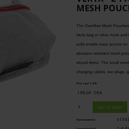
MESH POUC
The Overflow Mesh Pouches w
Vertx bag or other hook and 
pulls enable easy access no 
abrasion-resistant mesh provi
stored items. The small mesh 
charging cables, ear plugs, g
Pris ved 1 Stk
199,00
DKK
VTX5
Varenummer:
1-4 d
Leveringstid: