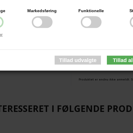
Gamut (v3), Keryx, Long Wal
ige
Markedsføring
Funktionelle
S
Overland (VTX5022) Gamut C
Dead Letter Sling (VTX5008)
er
Ready Pack 2.0 (VTX5036), E
(VTX5041), Commuter Sling 
0 anmeldelser
Produktet er endnu ikke anmeldt.
S
TERESSERET I FØLGENDE PRO