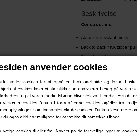
Beskrivelse
Construction:
Abrasion-resistant mesh
Back to Back YKK zipper pull
Durable hook back panels
siden anvender cookies
100% Nylon
8.5”W x 5”H (20.32cm x 12.
e sætter cookies for at opnå en funktionel side og for at huske
1.4 oz.
d hjælp af cookies laver vi statistikker og analyserer besøg på vores sid
forbedres, og at vores markedsføring bliver relevant for dig. Hvis du g
Also available in:
at vi sætter cookies (enten i form af egne cookies og/eller fra tredje
rsonoplysninger, som indsamles via de cookies. Du kan læse mere om
Medium 5”W x 7.25”H (12,7c
or du også altid har mulighed for at trække dit samtykke tilbage.
Large 15”W x 5.2”H (38.1cm
vælge cookies til eller fra. Navnet på de forskellige typer af cookies f
Recommended for: