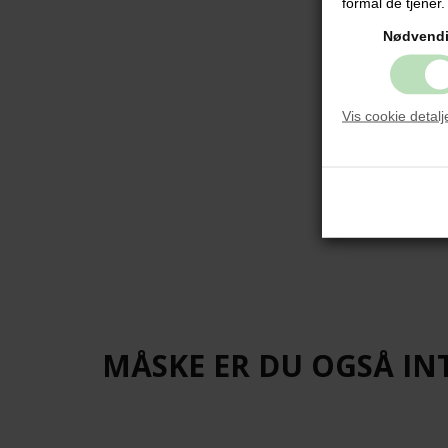
formål de tjener.
Nødvend
Vis cookie detalj
MÅSKE ER DU OGSÅ IN