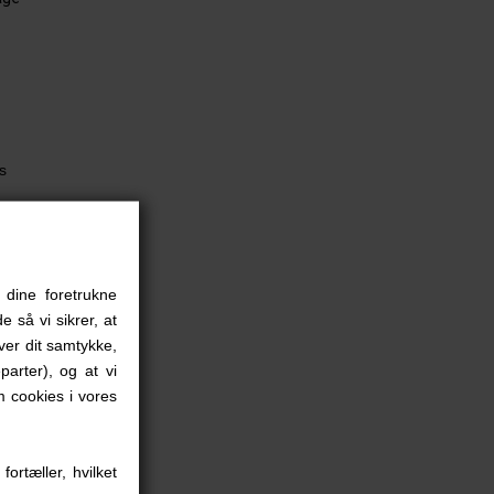
s
7cm)
 dine foretrukne
e så vi sikrer, at
iver dit samtykke,
parter), og at vi
 cookies i vores
m x 17.78)
 x 13cm)
ortæller, hvilket