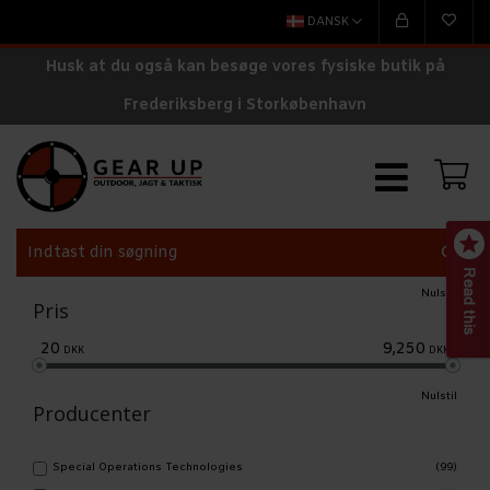
DANSK
Husk at du også kan besøge vores fysiske butik på
Frederiksberg i Storkøbenhavn
Nulstil
Pris
20
9,250
DKK
DKK
Nulstil
Producenter
Special Operations Technologies
(99)